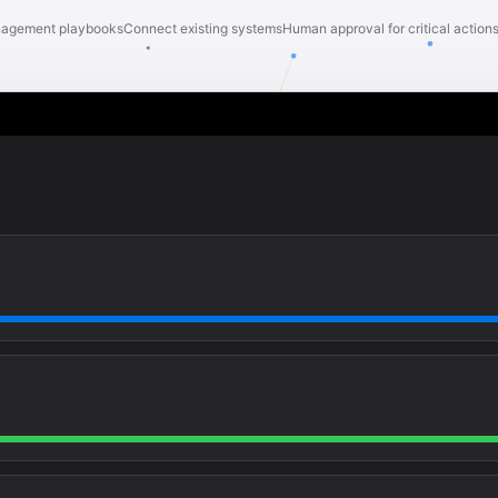
anagement playbooks
Connect existing systems
Human approval for critical action