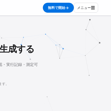
→
☰
無料で開始
メニュー
を生成する
承認・実行記録・測定可
ます。