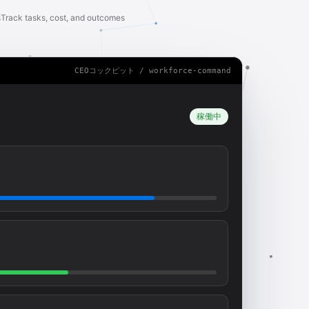
s
Track tasks, cost, and outcomes
CEOコックピット / workforce-command
稼働中