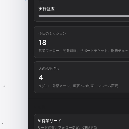
03
実行監査
今日のミッション
18
営業フォロー、開発週報、サポートチケット、財務チェッ
人の承認待ち
4
支払い、外部メール、顧客への約束、システム変更
AI組織
AI営業リード
リード調査、フォロー提案、CRM更新