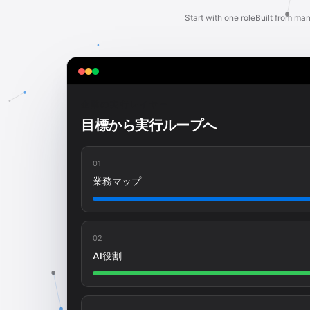
Start with one role
Built from m
企業の実行レイヤー
目標から実行ループへ
01
業務マップ
02
AI役割