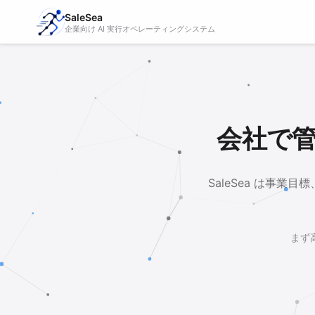
SaleSea
企業向け AI 実行オペレーティングシステム
会社で管
SaleSea は事
まず